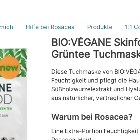
 mich
Hilfe bei Rosacea
Produkte
1:1 C
BIO:VÉGANE Skinf
Grüntee Tuchmas
Diese Tuchmaske von BIO:VÉG
Feuchtigkeit und pflegt die Hau
Süßholzwurzelextrakt und Hyalu
aus natürlicher, verträglicher C
Warum bei Rosacea?
Eine Extra-Portion Feuchtigkeit
Rosacea-Haut.