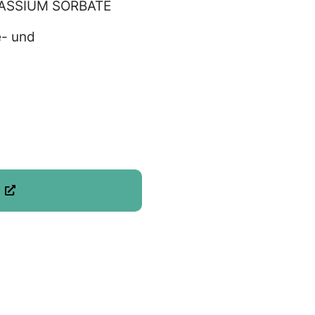
ASSIUM SORBATE
e- und
sspendend