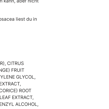
n kann, aber nicht
sacea liest du in
ER), CITRUS
NGE) FRUIT
TYLENE GLYCOL,
 EXTRACT,
CORICE) ROOT
 LEAF EXTRACT,
ENZYL ALCOHOL,