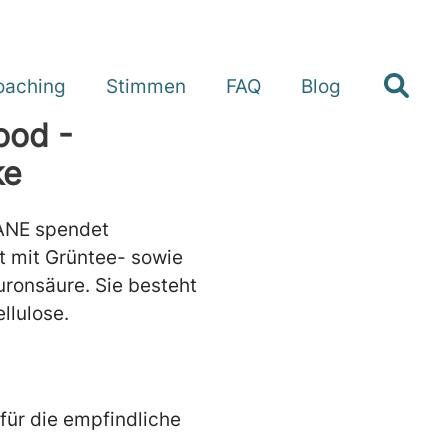
oaching
Stimmen
FAQ
Blog
ood -
ke
ANE spendet
t mit Grüntee- sowie
ronsäure. Sie besteht
ellulose.
 für die empfindliche